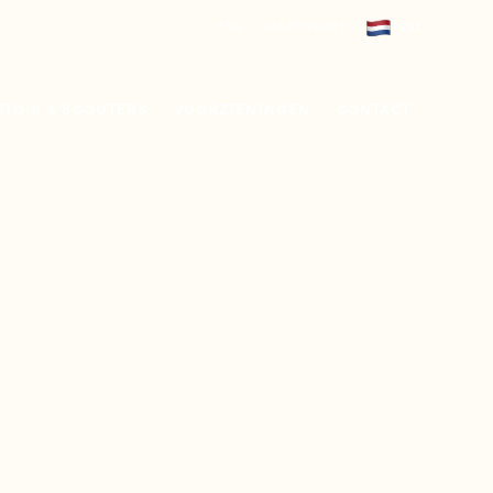
FAQ
GASTENGIDS
TAAL
FAQ
GASTENGIDS
UTO'S & SCOOTERS
VOORZIENINGEN
CONTACT
UTO'S & SCOOTERS
VOORZIENINGEN
CONTACT